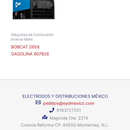
Máquinas de Combustión
Interna Miller
BOBCAT 265X
GASOLINA 907826
ELECTRODOS Y DISTRIBUCIONES MÉXICO
pedidos@eydmexico.com
8183727251
Magnolia Ote. 2214
Colonia Reforma CP. 64550 Monterrrey, N.L.