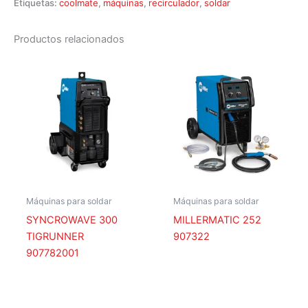
Etiquetas:
coolmate
,
máquinas
,
recirculador
,
soldar
Productos relacionados
Máquinas para soldar
Máquinas para soldar
SYNCROWAVE 300
MILLERMATIC 252
TIGRUNNER
907322
907782001