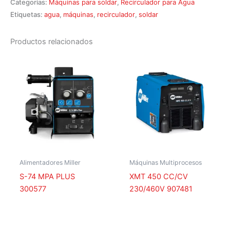
Categorías:
Máquinas para soldar
,
Recirculador para Agua
Etiquetas:
agua
,
máquinas
,
recirculador
,
soldar
Productos relacionados
Alimentadores Miller
Máquinas Multiprocesos
S-74 MPA PLUS
XMT 450 CC/CV
300577
230/460V 907481