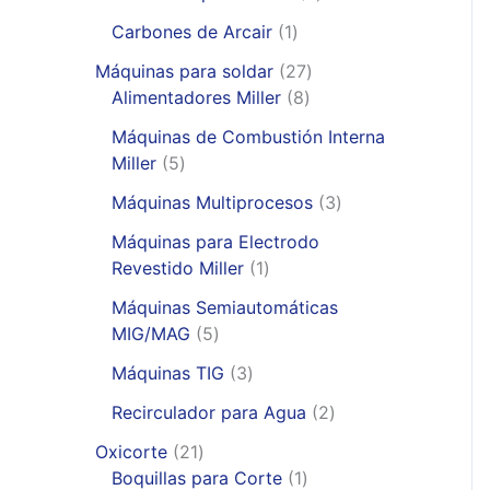
r
p
1
Carbones de Arcair
1
o
r
p
d
2
o
Máquinas para soldar
27
r
u
8
7
d
Alimentadores Miller
8
o
c
p
p
u
d
Máquinas de Combustión Interna
t
r
r
c
5
u
Miller
5
o
o
o
t
p
c
s
d
d
o
3
Máquinas Multiprocesos
3
r
t
u
u
s
p
o
o
Máquinas para Electrodo
c
c
r
d
1
Revestido Miller
1
t
t
o
u
p
o
o
d
Máquinas Semiautomáticas
c
r
5
s
s
u
MIG/MAG
5
t
o
p
c
o
3
d
Máquinas TIG
3
r
t
s
p
u
o
2
o
Recirculador para Agua
2
r
c
d
p
s
2
o
t
Oxicorte
21
u
r
1
d
o
1
Boquillas para Corte
1
c
o