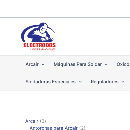
Ir
al
contenido
Arcair
Máquinas Para Soldar
Oxico
Soldaduras Especiales
Reguladores
3
Arcair
3
p
2
Antorchas para Arcair
2