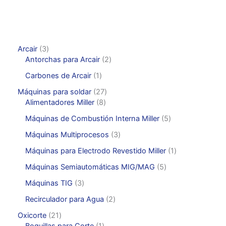
3
Arcair
3
p
2
Antorchas para Arcair
2
r
p
1
Carbones de Arcair
1
o
r
p
d
o
2
Máquinas para soldar
27
r
u
d
8
7
Alimentadores Miller
8
o
c
u
p
p
d
5
Máquinas de Combustión Interna Miller
5
t
c
r
r
u
p
o
t
o
o
3
Máquinas Multiprocesos
3
c
r
s
o
d
d
p
t
o
1
Máquinas para Electrodo Revestido Miller
1
s
u
u
r
o
d
p
c
c
o
5
Máquinas Semiautomáticas MIG/MAG
5
u
r
t
t
d
p
c
o
3
Máquinas TIG
3
o
o
u
r
t
d
p
s
s
c
o
2
Recirculador para Agua
2
o
u
r
t
d
p
s
c
o
2
Oxicorte
21
o
u
r
t
d
1
1
Boquillas para Corte
1