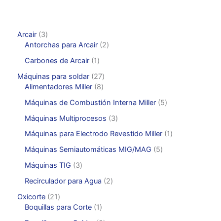
3
Arcair
3
p
2
Antorchas para Arcair
2
r
p
1
Carbones de Arcair
1
o
r
p
d
o
2
Máquinas para soldar
27
r
u
d
8
7
Alimentadores Miller
8
o
c
u
p
p
d
5
Máquinas de Combustión Interna Miller
5
t
c
r
r
u
p
o
t
o
o
3
Máquinas Multiprocesos
3
c
r
s
o
d
d
p
t
o
1
Máquinas para Electrodo Revestido Miller
1
s
u
u
r
o
d
p
c
c
o
5
Máquinas Semiautomáticas MIG/MAG
5
u
r
t
t
d
p
c
o
3
Máquinas TIG
3
o
o
u
r
t
d
p
s
s
c
o
2
Recirculador para Agua
2
o
u
r
t
d
p
s
c
o
2
Oxicorte
21
o
u
r
t
d
1
1
Boquillas para Corte
1
s
c
o
o
u
p
p