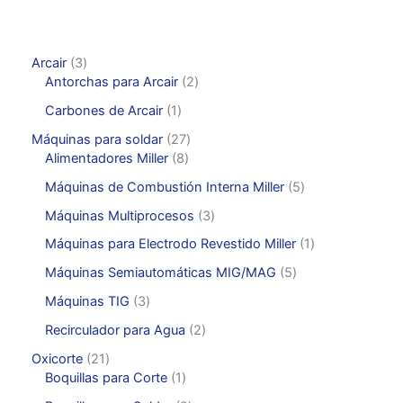
3
Arcair
3
p
2
Antorchas para Arcair
2
r
p
1
Carbones de Arcair
1
o
r
p
d
o
2
Máquinas para soldar
27
r
u
d
8
7
Alimentadores Miller
8
o
c
u
p
p
d
5
Máquinas de Combustión Interna Miller
5
t
c
r
r
u
p
o
t
o
o
3
Máquinas Multiprocesos
3
c
r
s
o
d
d
p
t
o
1
Máquinas para Electrodo Revestido Miller
1
s
u
u
r
o
d
p
c
c
o
5
Máquinas Semiautomáticas MIG/MAG
5
u
r
t
t
d
p
c
o
3
Máquinas TIG
3
o
o
u
r
t
d
p
s
s
c
o
2
Recirculador para Agua
2
o
u
r
t
d
p
s
c
o
2
Oxicorte
21
o
u
r
t
d
1
1
Boquillas para Corte
1
s
c
o
o
u
p
p