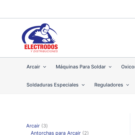
Ir
al
contenido
Arcair
Máquinas Para Soldar
Oxico
Soldaduras Especiales
Reguladores
3
Arcair
3
p
2
Antorchas para Arcair
2