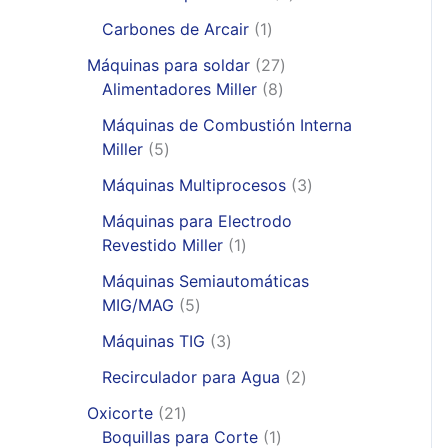
r
p
1
Carbones de Arcair
1
o
r
p
d
2
o
Máquinas para soldar
27
r
u
8
7
d
Alimentadores Miller
8
o
c
p
p
u
d
Máquinas de Combustión Interna
t
r
r
c
5
u
Miller
5
o
o
o
t
p
c
s
d
d
o
3
Máquinas Multiprocesos
3
r
t
u
u
s
p
o
o
Máquinas para Electrodo
c
c
r
d
1
Revestido Miller
1
t
t
o
u
p
o
o
d
Máquinas Semiautomáticas
c
r
5
s
s
u
MIG/MAG
5
t
o
p
c
o
3
d
Máquinas TIG
3
r
t
s
p
u
o
2
o
Recirculador para Agua
2
r
c
d
p
s
2
o
t
Oxicorte
21
u
r
1
d
o
1
Boquillas para Corte
1
c
o