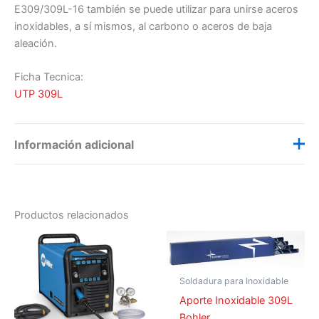
E309/309L-16 también se puede utilizar para unirse aceros
inoxidables, a sí mismos, al carbono o aceros de baja
aleación.
Ficha Tecnica:
UTP 309L
Información adicional
Electrodo revestido para acero
00692
inoxidable 309L en 1/8
Productos relacionados
Electrodo para acero Inoxidable
00691
309L en 3/32
Soldadura para Inoxidable
Aporte Inoxidable 309L
Bohler