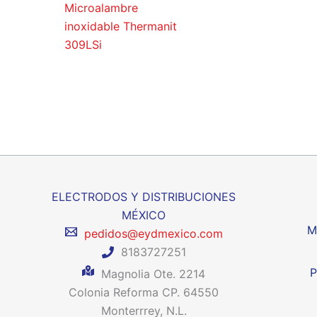
Microalambre
inoxidable Thermanit
309LSi
ELECTRODOS Y DISTRIBUCIONES
MÉXICO
M
pedidos@eydmexico.com
8183727251
P
Magnolia Ote. 2214
Colonia Reforma CP. 64550
Monterrrey, N.L.