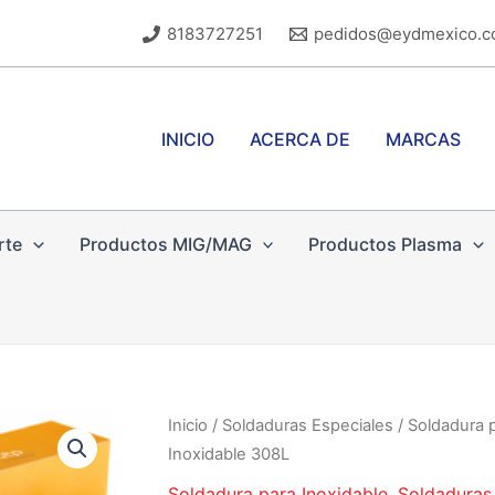
8183727251
pedidos@eydmexico.
INICIO
ACERCA DE
MARCAS
rte
Productos MIG/MAG
Productos Plasma
Inicio
/
Soldaduras Especiales
/
Soldadura p
Inoxidable 308L
Soldadura para Inoxidable
,
Soldaduras