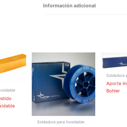
Información adicional
00689
Electrodo reves
00688
Electrodo reves
Soldadura 
Aporte In
noxidable
Bohler
estido
xidable
Soldadura para Inoxidable