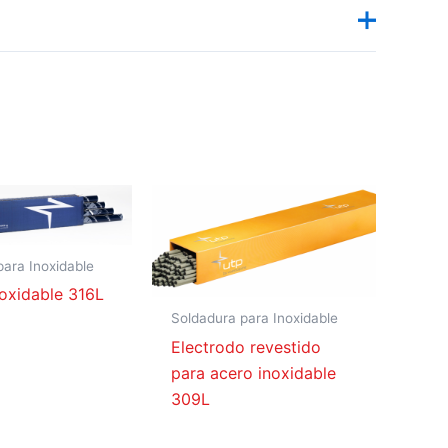
tido para inoxidable 308L en 1/8
tido para inoxidable 308L en 3/32
para Inoxidable
oxidable 316L
Soldadura para Inoxidable
Electrodo revestido
para acero inoxidable
309L