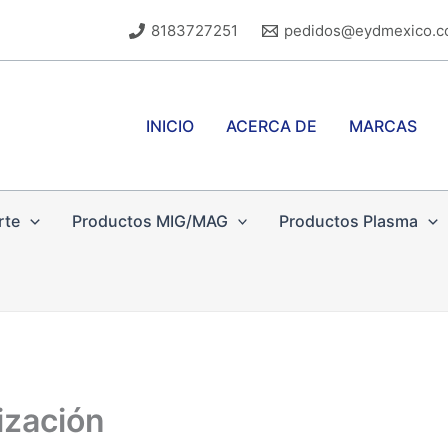
8183727251
pedidos@eydmexico.
INICIO
ACERCA DE
MARCAS
rte
Productos MIG/MAG
Productos Plasma
ización