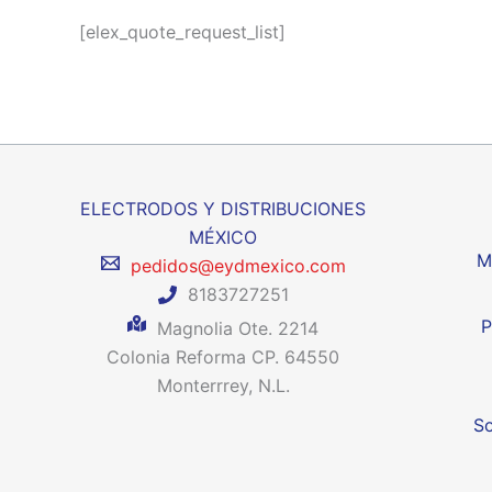
[elex_quote_request_list]
ELECTRODOS Y DISTRIBUCIONES
MÉXICO
M
pedidos@eydmexico.com
8183727251
P
Magnolia Ote. 2214
Colonia Reforma CP. 64550
Monterrrey, N.L.
So