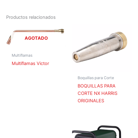
Boquilla para soldar Victor 2-W
00773
0323-0121
Productos relacionados
Boquilla para soldar Victor 3-W
01705
0323-0122
AGOTADO
Boquilla para soldar Victor 4-W
01703
0323-0130
Multiflamas
Boquilla para soldar Victor 6-W
Multiflamas Victor
00071
0323-0121
Boquillas para Corte
BOQUILLAS PARA
CORTE NX HARRIS
ORIGINALES